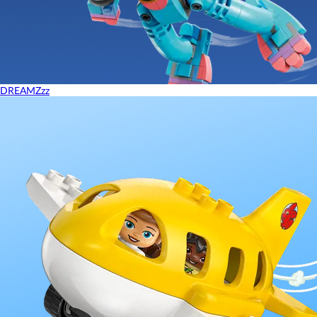
DREAMZzz