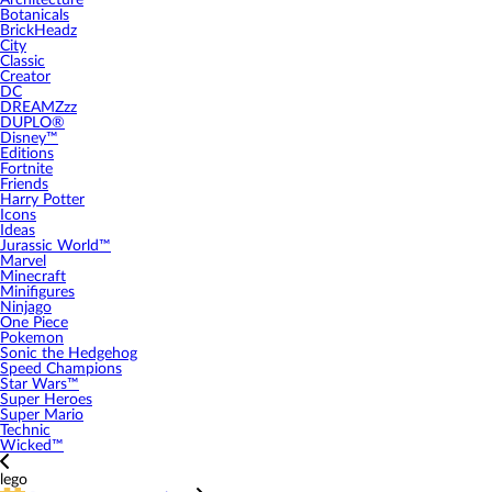
Architecture
Botanicals
BrickHeadz
City
Classic
Creator
DC
DREAMZzz
DUPLO®
Disney™
Editions
Fortnite
Friends
Harry Potter
Icons
Ideas
Jurassic World™
Marvel
Minecraft
Minifigures
Ninjago
One Piece
Pokemon
Sonic the Hedgehog
Speed Champions
Star Wars™
Super Heroes
Super Mario
Technic
Wicked™
lego