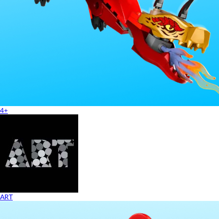
4+
ART