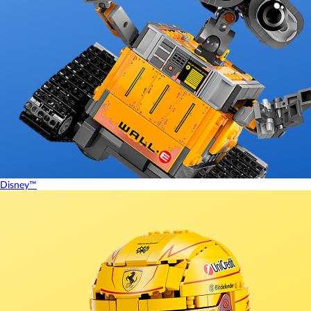
Disney™