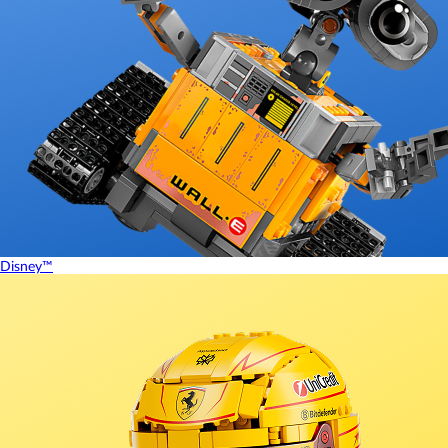
Disney™