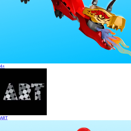
4+
ART