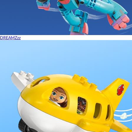
DREAMZzz