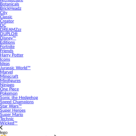
Architecture
Botanicals
BrickHeadz
City
Classic
Creator
DC
DREAMZzz
DUPLO®
Disney™
Editions
Fortnite
Friends
Harry Potter
Icons
Ideas
Jurassic World™
Marvel
Minecraft
Minifigures
Ninjago
One Piece
Pokemon
Sonic the Hedgehog
Speed Champions
Star Wars™
Super Heroes
Super Mario
Technic
Wicked™
lego