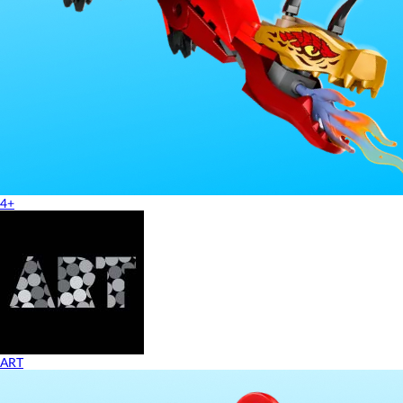
4+
ART