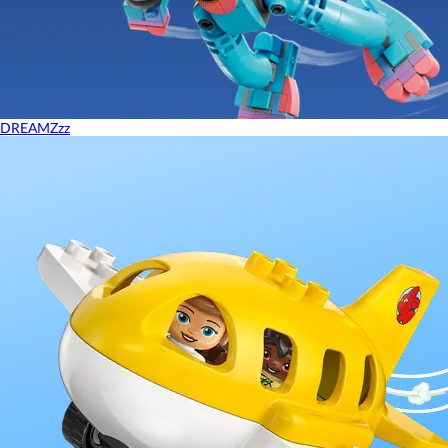
DREAMZzz