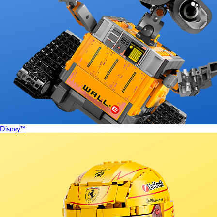
Disney™