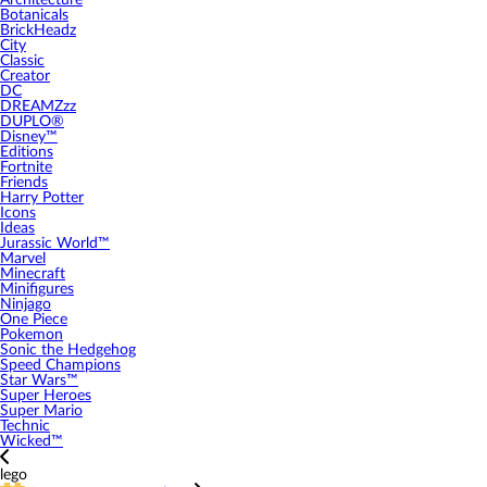
Architecture
Botanicals
BrickHeadz
City
Classic
Creator
DC
DREAMZzz
DUPLO®
Disney™
Editions
Fortnite
Friends
Harry Potter
Icons
Ideas
Jurassic World™
Marvel
Minecraft
Minifigures
Ninjago
One Piece
Pokemon
Sonic the Hedgehog
Speed Champions
Star Wars™
Super Heroes
Super Mario
Technic
Wicked™
lego