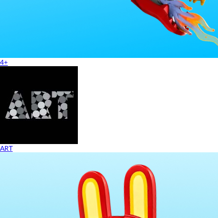
4+
ART