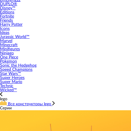
DREAMZzz
DUPLO®
Disney™
Editions
Fortnite
Friends
Harry Potter
Icons
Ideas
Jurassic World™
Marvel
Minecraft
Minifigures
Ninjago
One Piece
Pokemon
Sonic the Hedgehog
Speed Champions
Star Wars™
Super Heroes
Super Mario
Technic
Wicked™
lego
Все конструкторы lego
Серии