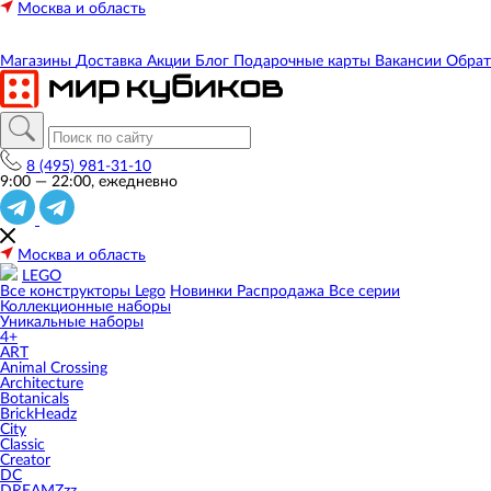
Москва и область
Магазины
Доставка
Акции
Блог
Подарочные карты
Вакансии
Обрат
8 (495) 981-31-10
9:00 — 22:00, ежедневно
Москва и область
LEGO
Все конструкторы Lego
Новинки
Распродажа
Все серии
Коллекционные наборы
Уникальные наборы
4+
ART
Animal Crossing
Architecture
Botanicals
BrickHeadz
City
Classic
Creator
DC