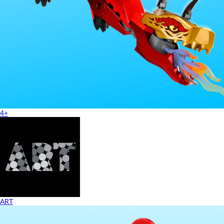
4+
ART