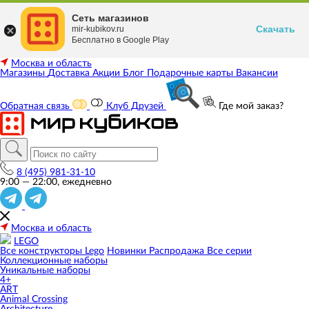
Сеть магазинов
Скачать
mir-kubikov.ru
Бесплатно в Google Play
Москва и область
Магазины
Доставка
Акции
Блог
Подарочные карты
Вакансии
Обратная связь
Клуб Друзей
Где мой заказ?
8 (495) 981-31-10
9:00 — 22:00, ежедневно
Москва и область
LEGO
Все конструкторы Lego
Новинки
Распродажа
Все серии
Коллекционные наборы
Уникальные наборы
4+
ART
Animal Crossing