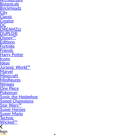
Architecture
Botanicals
BrickHeadz
City
Classic
Creator
DC
DREAMZzz
DUPLO®
Disney™
Editions
Fortnite
Friends
Harry Potter
Icons
Ideas
Jurassic World™
Marvel
Minecraft
Minifigures
Ninjago
One Piece
Pokemon
Sonic the Hedgehog
Speed Champions
Star Wars™
Super Heroes
Super Mario
Technic
Wicked™
lego