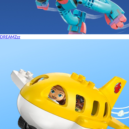
DREAMZzz