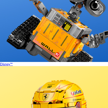
Disney™