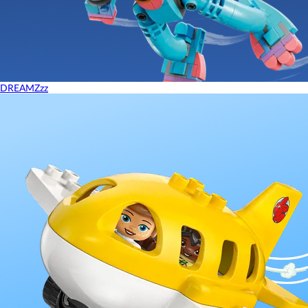
DREAMZzz