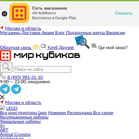
Сеть магазинов
Скачать
mir-kubikov.ru
Бесплатно в Google Play
Москва и область
Магазины
Доставка
Акции
Блог
Подарочные карты
Вакансии
Обратная связь
Клуб Друзей
Где мой заказ?
8 (495) 981-31-10
9:00 — 22:00, ежедневно
Москва и область
LEGO
Все конструкторы Lego
Новинки
Распродажа
Все серии
Коллекционные наборы
Уникальные наборы
4+
ART
Animal Crossing