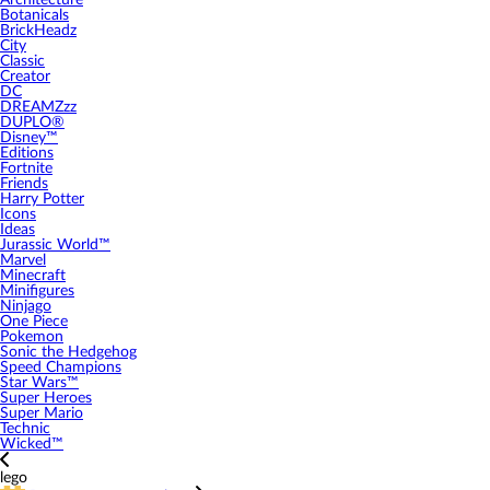
Architecture
Botanicals
BrickHeadz
City
Classic
Creator
DC
DREAMZzz
DUPLO®
Disney™
Editions
Fortnite
Friends
Harry Potter
Icons
Ideas
Jurassic World™
Marvel
Minecraft
Minifigures
Ninjago
One Piece
Pokemon
Sonic the Hedgehog
Speed Champions
Star Wars™
Super Heroes
Super Mario
Technic
Wicked™
lego