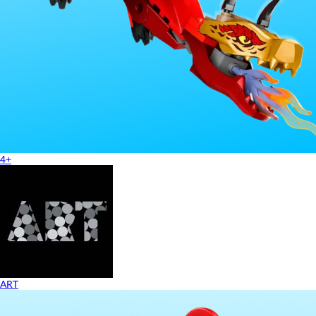
4+
ART