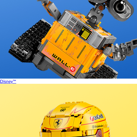
Disney™