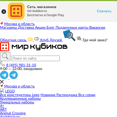
Сеть магазинов
Скачать
mir-kubikov.ru
Бесплатно в Google Play
Москва и область
Магазины
Доставка
Акции
Блог
Подарочные карты
Вакансии
Обратная связь
Клуб Друзей
Где мой заказ?
8 (495) 981-31-10
9:00 — 22:00, ежедневно
Москва и область
LEGO
Все конструкторы Lego
Новинки
Распродажа
Все серии
Коллекционные наборы
Уникальные наборы
4+
ART
Animal Crossing