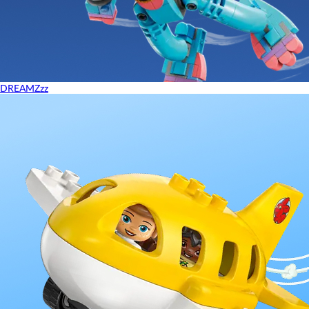
DREAMZzz