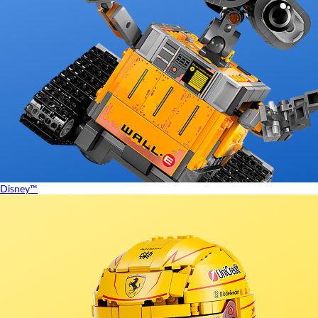
Disney™