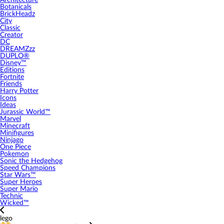
Architecture
Botanicals
BrickHeadz
City
Classic
Creator
DC
DREAMZzz
DUPLO®
Disney™
Editions
Fortnite
Friends
Harry Potter
Icons
Ideas
Jurassic World™
Marvel
Minecraft
Minifigures
Ninjago
One Piece
Pokemon
Sonic the Hedgehog
Speed Champions
Star Wars™
Super Heroes
Super Mario
Technic
Wicked™
lego