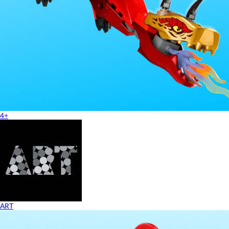
4+
ART