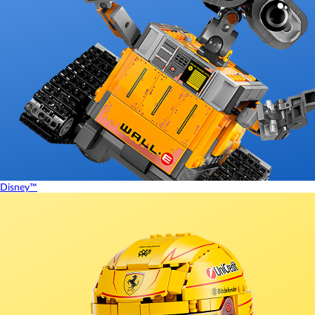
Disney™