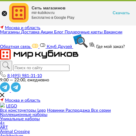
Сеть магазинов
Скачать
mir-kubikov.ru
Бесплатно в Google Play
Москва и область
Магазины
Доставка
Акции
Блог
Подарочные карты
Вакансии
Обратная связь
Клуб Друзей
Где мой заказ?
8 (495) 981-31-10
9:00 — 22:00, ежедневно
Москва и область
LEGO
Все конструкторы Lego
Новинки
Распродажа
Все серии
Коллекционные наборы
Уникальные наборы
4+
ART
Animal Crossing