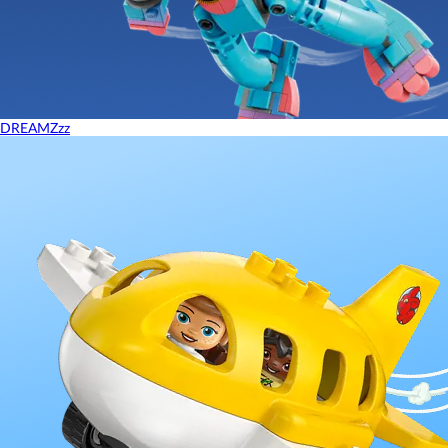
DREAMZzz