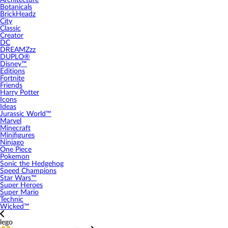
Architecture
Botanicals
BrickHeadz
City
Classic
Creator
DC
DREAMZzz
DUPLO®
Disney™
Editions
Fortnite
Friends
Harry Potter
Icons
Ideas
Jurassic World™
Marvel
Minecraft
Minifigures
Ninjago
One Piece
Pokemon
Sonic the Hedgehog
Speed Champions
Star Wars™
Super Heroes
Super Mario
Technic
Wicked™
lego