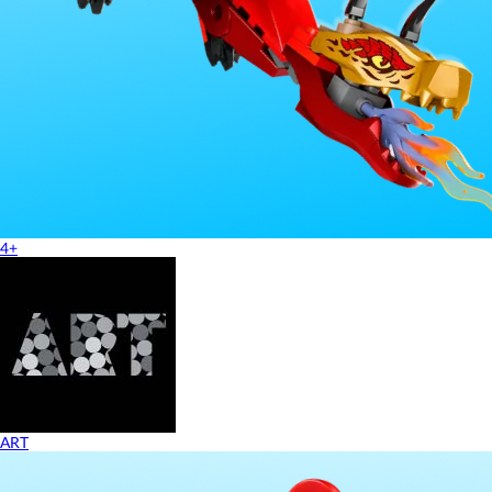
4+
ART