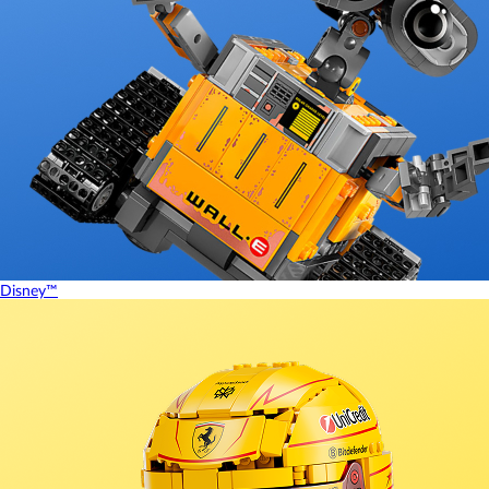
Disney™