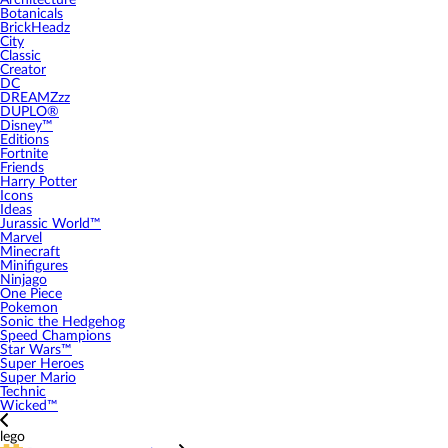
Architecture
Botanicals
BrickHeadz
City
Classic
Creator
DC
DREAMZzz
DUPLO®
Disney™
Editions
Fortnite
Friends
Harry Potter
Icons
Ideas
Jurassic World™
Marvel
Minecraft
Minifigures
Ninjago
One Piece
Pokemon
Sonic the Hedgehog
Speed Champions
Star Wars™
Super Heroes
Super Mario
Technic
Wicked™
lego