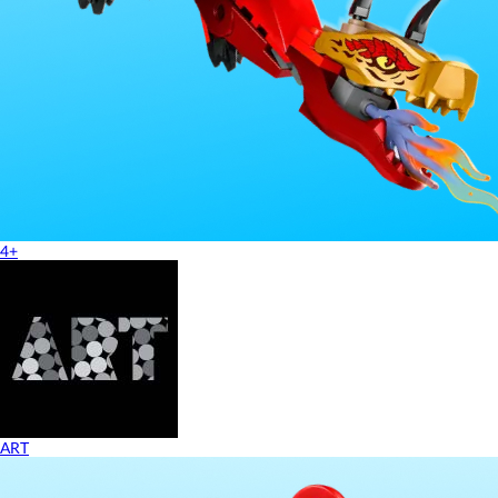
4+
ART