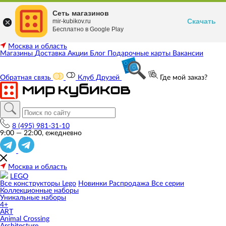
Сеть магазинов
Скачать
mir-kubikov.ru
Бесплатно в Google Play
Москва и область
Магазины
Доставка
Акции
Блог
Подарочные карты
Вакансии
Обратная связь
Клуб Друзей
Где мой заказ?
8 (495) 981-31-10
9:00 — 22:00, ежедневно
Москва и область
LEGO
Все конструкторы Lego
Новинки
Распродажа
Все серии
Коллекционные наборы
Уникальные наборы
4+
ART
Animal Crossing