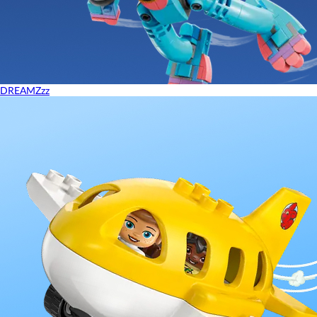
DREAMZzz