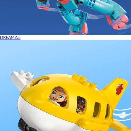
DREAMZzz