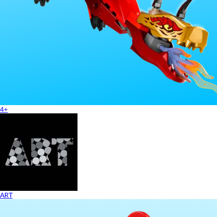
4+
ART