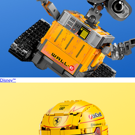
Disney™