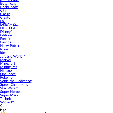
Architecture
Botanicals
BrickHeadz
City
Classic
Creator
DC
DREAMZzz
DUPLO®
Disney™
Editions
Fortnite
Friends
Harry Potter
Icons
Ideas
Jurassic World™
Marvel
Minecraft
Minifigures
Ninjago
One Piece
Pokemon
Sonic the Hedgehog
Speed Champions
Star Wars™
Super Heroes
Super Mario
Technic
Wicked™
lego