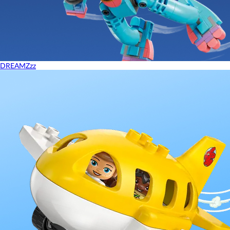
DREAMZzz