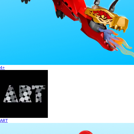
4+
ART