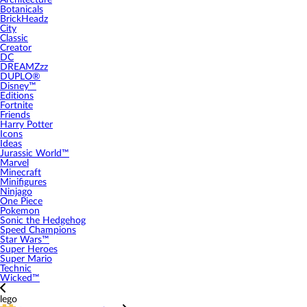
Architecture
Botanicals
BrickHeadz
City
Classic
Creator
DC
DREAMZzz
DUPLO®
Disney™
Editions
Fortnite
Friends
Harry Potter
Icons
Ideas
Jurassic World™
Marvel
Minecraft
Minifigures
Ninjago
One Piece
Pokemon
Sonic the Hedgehog
Speed Champions
Star Wars™
Super Heroes
Super Mario
Technic
Wicked™
lego