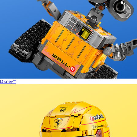
Disney™