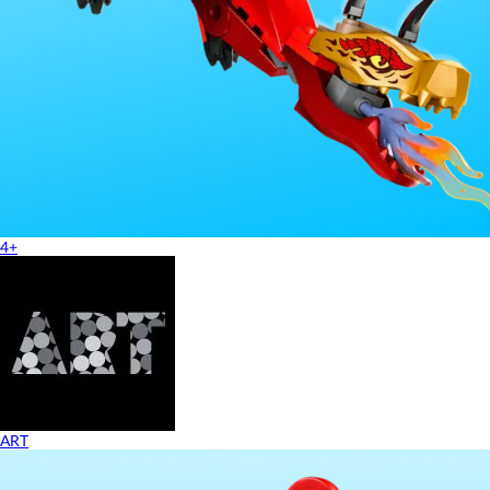
4+
ART