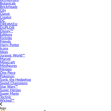
Architecture
Botanicals
BrickHeadz
City
Classic
Creator
DC
DREAMZzz
DUPLO®
Disney™
Editions
Fortnite
Friends
Harry Potter
Icons
Ideas
Jurassic World™
Marvel
Minecraft
Minifigures
Ninjago
One Piece
Pokemon
Sonic the Hedgehog
Speed Champions
Star Wars™
Super Heroes
Super Mario
Technic
Wicked™
lego