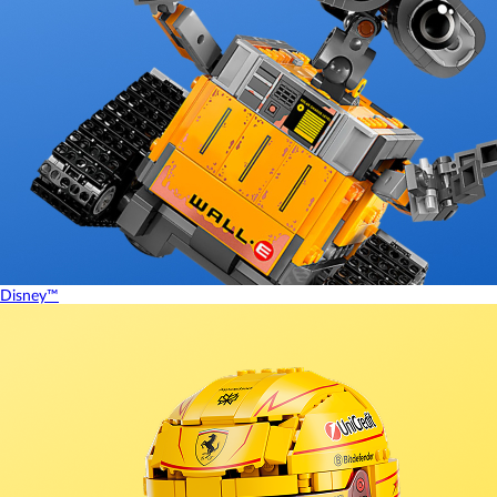
Disney™