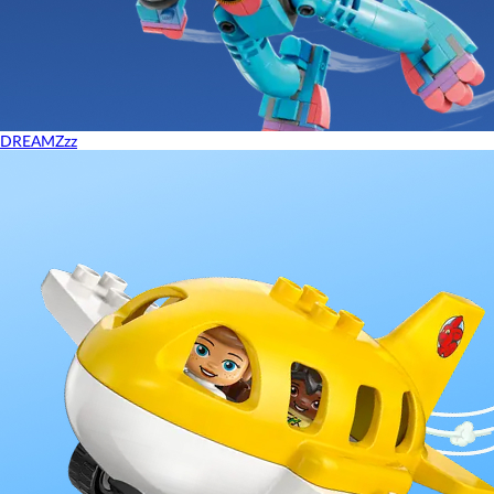
DREAMZzz