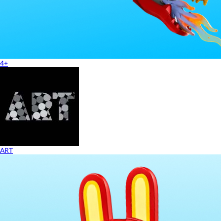
4+
ART