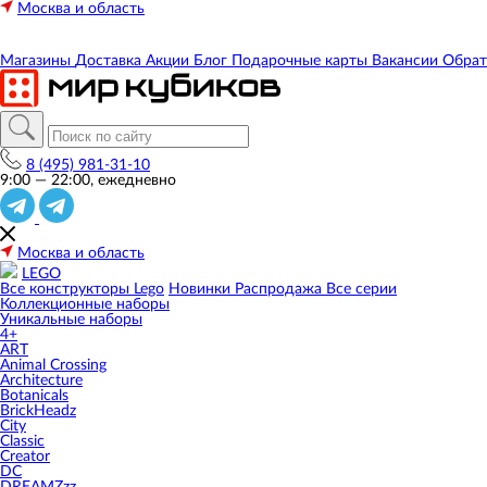
Москва и область
Магазины
Доставка
Акции
Блог
Подарочные карты
Вакансии
Обрат
8 (495) 981-31-10
9:00 — 22:00, ежедневно
Москва и область
LEGO
Все конструкторы Lego
Новинки
Распродажа
Все серии
Коллекционные наборы
Уникальные наборы
4+
ART
Animal Crossing
Architecture
Botanicals
BrickHeadz
City
Classic
Creator
DC