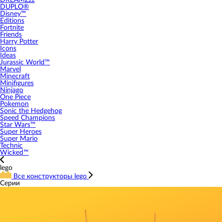
DREAMZzz
DUPLO®
Disney™
Editions
Fortnite
Friends
Harry Potter
Icons
Ideas
Jurassic World™
Marvel
Minecraft
Minifigures
Ninjago
One Piece
Pokemon
Sonic the Hedgehog
Speed Champions
Star Wars™
Super Heroes
Super Mario
Technic
Wicked™
lego
Все конструкторы lego
Серии